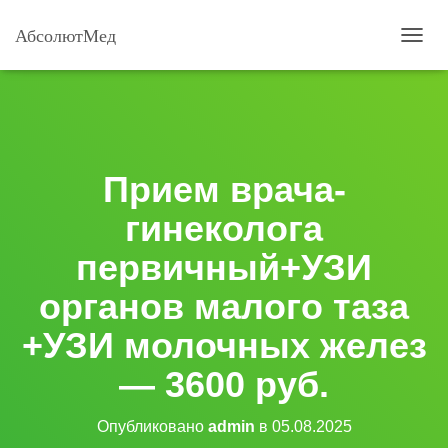
АбсолютМед
П
Е
Р
Е
К
Л
Ю
Прием врача-
Ч
И
гинеколога
Т
Ь
первичный+УЗИ
Н
А
органов малого таза
В
И
+УЗИ молочных желез
Г
А
— 3600 руб.
Ц
И
Ю
Опубликовано
admin
в
05.08.2025