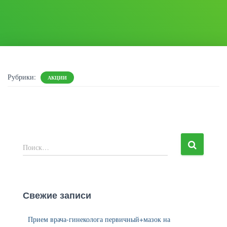
Рубрики:
АКЦИИ
Н
Поиск…
а
й
т
и
Свежие записи
:
Прием врача-гинеколога первичный+мазок на