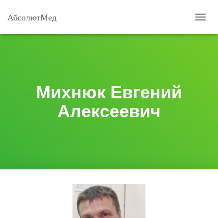
АбсолютМед
П
Е
Р
Е
К
Л
Ю
Михнюк Евгений
Ч
И
Алексеевич
Т
Ь
Н
А
В
И
Г
А
Ц
И
Ю