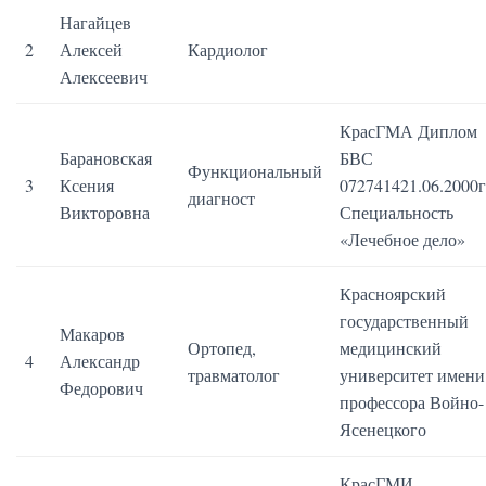
Нагайцев
2
Алексей
Кардиолог
Алексеевич
КрасГМА Диплом
Барановская
БВС
Функциональный
3
Ксения
072741421.06.2000г
диагност
Викторовна
Специальность
«Лечебное дело»
Красноярский
государственный
Макаров
Ортопед,
медицинский
4
Александр
травматолог
университет имени
Федорович
профессора Войно-
Ясенецкого
КрасГМИ